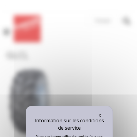
Panneau de gestion des cookies
Français
MENU
GLCL
Masquer le bandeau
X
Notre site internet utilise des cookies (et autres