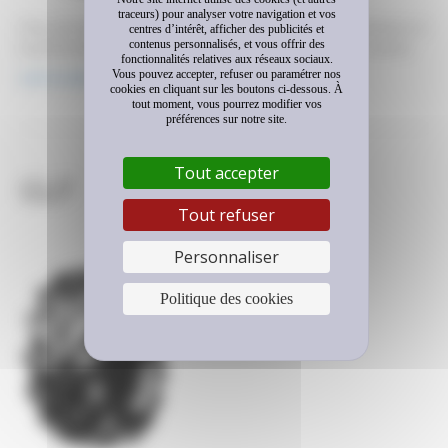
traceurs) pour analyser votre navigation et vos
Pneu de dernière génération offrant une meilleure résistance à
centres d’intérêt, afficher des publicités et
contenus personnalisés, et vous offrir des
la perforation et une excellente stabilité. usage pour ce pneu
fonctionnalités relatives aux réseaux sociaux.
Chargeuse télescopiqueTractopelle Agressivité des sols
Vous pouvez accepter, refuser ou paramétrer nos
Lire la suite
Vitesse Dimensions 460/70 R 24 Types de véhicules
cookies en cliquant sur les boutons ci-dessous. À
tout moment, vous pourrez modifier vos
télécharger cette fiche Contactez-nous Remarque : JavaScript
préférences sur notre site.
est requis pour ce contenu.
Tout accepter
GLF
Tout refuser
Personnaliser
Politique des cookies