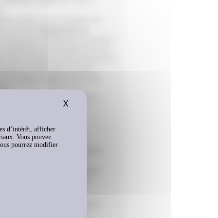
roulement usée
alors que le
el
port routier ou des chantiers de
que permet d’
augmenter le
 de baisser sensiblement le prix du
a valorisation d’un produit en fin de
t. Elle contribue à une économie de
ssaire à la fabrication du pneu.
 rechaper jusqu’à 3 fois votre
ité.
uage "
REGROOVABLE
" n'est pas
X
Masquer le bandeau des cookies
origine.
es d’intérêt, afficher
e :
sociaux. Vous pouvez
vous pourrez modifier
our les
gammes PL
et LR utilisée
es plus courants.
 »
pour les gammes RCL utilisée
us spécifiques, ce procédé
flexibilité.
Pneu Laurent
) permet de garder
 quel que soit le support de