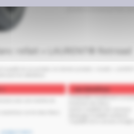
carcasse utilisé et donc une baisse
procédé est breveté par Pneu Laur
lanc refait » LAURENT® Retread
la qualité de ses produits, les derniers produits « moulés » LAUREN
re pour les utilisateurs.
 »
…
ses bénéfices
Comparable visuellement à un pn
arcasse avec une machine de
Protection des flancs.
Gestion simplifiée des carcasses.
 caoutchouc sur les deux flancs.
Marquage et lisibilité améliorés.
Traçabilité de la carcasse d’origi
- LR MULTI HD D