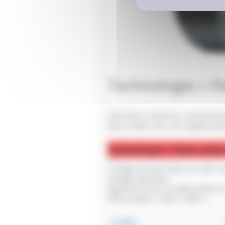
Technologie « F
Cherchant à améliorer constamment 
flancs refaits sans coût supplémentai
Technologie « Flanc refait
Cardage des deux flancs de votre c
cardage spécifique.
Application d’une nouvelle bande de
Offre produits « flancs refaits » :
- PLDN2