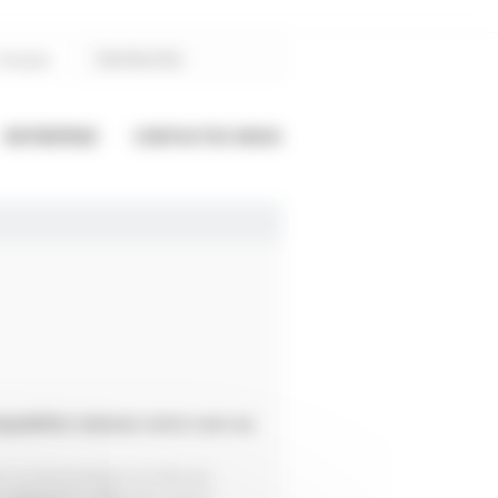
Français
ENTREPRISE
CONTACTEZ-NOUS
pabilité, baissez votre cout au
e un pneumatique en état par