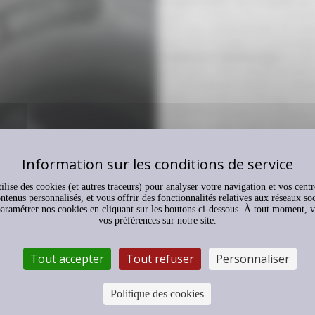
remplacement de la bande de 
support conserve tout son potenti
Pour vous, professionnels du trans
Génie Civil, rechaper un pneumati
rendement kilométrique
et donc
poste pneu. Cette activité permet l
vie, normalement destiné au déche
matière première et d’énergie néce
LAURENT® Retread vous propose de
carcasse d’origine selon votre activ
Recreusage possible
si le marq
effacé sur le flanc de la carcasse d'
tilise des cookies (et autres traceurs) pour analyser votre navigation et vos centr
Deux technologies de rechapag
ontenus personnalisés, et vous offrir des fonctionnalités relatives aux réseaux 
 paramétrer nos cookies en cliquant sur les boutons ci-dessous. À tout moment, 
La technologie
« moulé »
p
vos préférences sur notre site.
notamment pour les profils l
La technologie
« prémoulé
Tout accepter
Tout refuser
Personnaliser
notamment pour des profils pl
permet par ailleurs une grande 
Politique des cookies
Le procédé
SEPL
(
Sommet Elargi 
une largeur constante et maximale