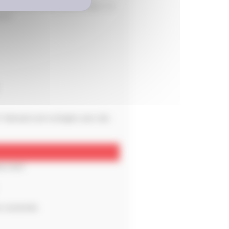
 du prix de revient kilométrique. Ce
ent.
T Retread sont rechapés avec des
eu neuf.
ne conservée.