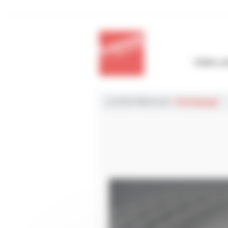
Panneau de gestion des cookies
POIDS-L
LAURENT®retread
>
Rechapage