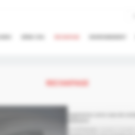
OURDS
GÉNIE CIVIL
RECHAPAGE
ENVIRONNEMENT
RECHAPAGE
Augmentez votre taux de recha
kilometre
Le rechapage
consiste à remettr