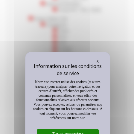
Autocars/Autobus
PLDA+N* / RCL DA4S
Pneus Génie Civil
Chargeuse
GLA2
GLH
GLR
GLHA2
GLRDN
Masquer le bandeau
GLK
X
MINE D2
LISSE D2
GLDD1
Notre site internet utilise des cookies (et autres
GLDD
traceurs) pour analyser votre navigation et vos
Chargeuse de reprise
centres d’intérêt, afficher des publicités et
contenus personnalisés, et vous offrir des
GLA2
fonctionnalités relatives aux réseaux sociaux.
GLH
Vous pouvez accepter, refuser ou paramétrer nos
GLR
cookies en cliquant sur les boutons ci-dessous. À
tout moment, vous pourrez modifier vos
GLHA2
préférences sur notre site.
Chargeuse Télescopique
GLF
GL27