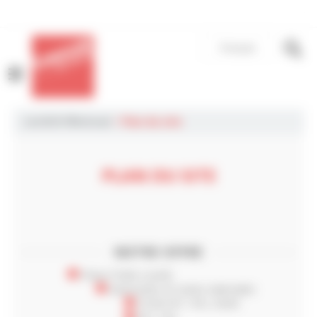
Panneau de gestion des cookies
Français
MENU
LAURENT®retread
>
Plan du site
PLAN DU SITE
NOTRE OFFRE
Pneus Poids-Lourds
Autoroutes et routes nationales
PLDA+N* / RCL DA4S