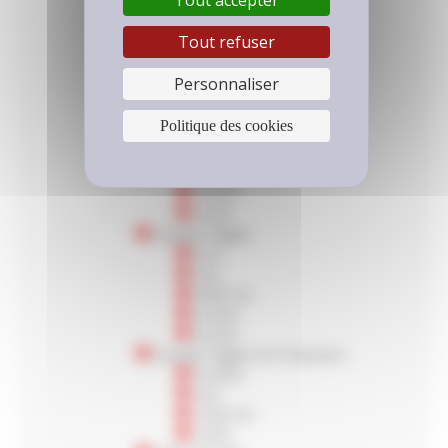
Tout accepter
GLCL
Petite Chargeuse
Tout refuser
PION
GLA2
Personnaliser
Dumper Articulé
GLH
Politique des cookies
GLR
GLHA2
GLADN
GLADT
GLAD
Dumper Rigide
GLR
GLK
MINE D2
GLDD1
GLHD1
Dumper Rigide de Production
GLRDN
GLK
LISSE D2
LISSE