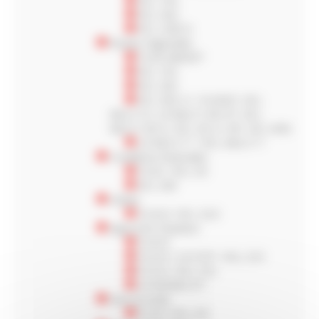
RCL TA2
RCL ZA2
RCL LINE D
Routes régionales
PLDE MW3D*
RCL TE2
RCL ZE2
RCL DE2 LT
,
PLDN2*,
RCL
MULTI D
,
LR MULTI HD D*, RCL
MULTI HD D
,
RCL DE 2+ MT
,
RCL W4S
LR MULTI T / RCL MULTI T
Conditions hivernales
PLDS / RCL DS
RCL DW
Urbain
PLZU3 / RCL ZU3
Approche Chantiers
PLDY3
PLZY3 / LR ZY3* / RCL ZY3
PLZY2 / RCL ZY2
LR WORKS D*
Hors la route
PLZH / RCL ZH