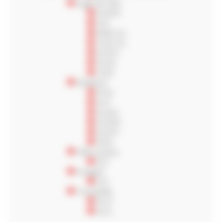
Engin de mine
GLRDN
GLK
MINE D2
LISSE D2
GLDD1
GLDD
LISSE
Niveleuse
GLA2
GLH
GLHA2
GLRDN
GLDD1
GSGL
Pelle à pneus
GLF
Scrapper
GLF
Tractopelle
GL27
GLCL