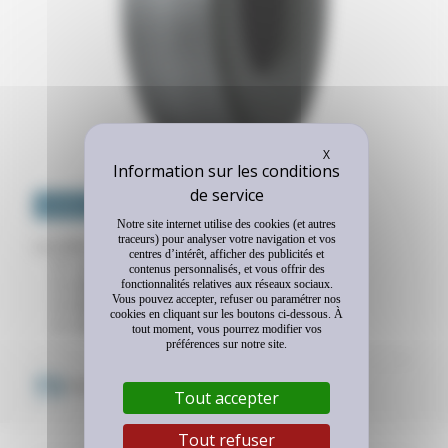
Masquer le bandeau
X
ESSIEU MOTEUR
Notre site internet utilise des cookies (et autres
traceurs) pour analyser votre navigation et vos
La solution polyvalente "4 saisons".
centres d’intérêt, afficher des publicités et
Longévité accrue
contenus personnalisés, et vous offrir des
Adhérence maximale jusqu'en fin de vie
fonctionnalités relatives aux réseaux sociaux.
Vous pouvez accepter, refuser ou paramétrer nos
Résistance optimisée au roulement
cookies en cliquant sur les boutons ci-dessous. À
Polyvalence en toutes saisons
tout moment, vous pourrez modifier vos
préférences sur notre site.
USAGE POUR CE
PNEU
Routes régionales
Tout accepter
Tout refuser