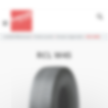
Panneau de gestion des cookies
MENU
LAURENT®retread
>
Poids-Lourds
>
Routes régionales
>
RCL W4S
RCL W4S