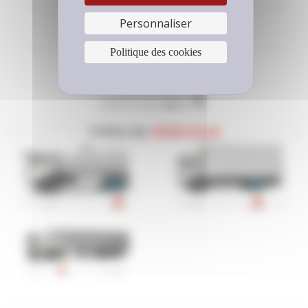
DIMENSIONS
Personnaliser
11 R 22,5
M+S
Politique des cookies
12 R 22,5
M+S
275/70 R 22,5
M+S
TYPES DE
VÉHICULES
275/80 R 22,5
M+S
295/60 R 22,5
M+S
295/80 R 22,5
M+S
305/70 R 22,5
M+S
315/60 R 22,5
M+S