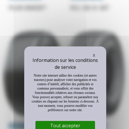
PLDE MW3D*
RCL DE 2+ MT
Masquer le bandeau
X
Notre site internet utilise des cookies (et autres
traceurs) pour analyser votre navigation et vos
centres d’intérêt, afficher des publicités et
contenus personnalisés, et vous offrir des
fonctionnalités relatives aux réseaux sociaux.
Vous pouvez accepter, refuser ou paramétrer nos
cookies en cliquant sur les boutons ci-dessous. À
tout moment, vous pourrez modifier vos
préférences sur notre site.
Tout accepter
ESSIEU PORTEUR
MULTI-POSITION