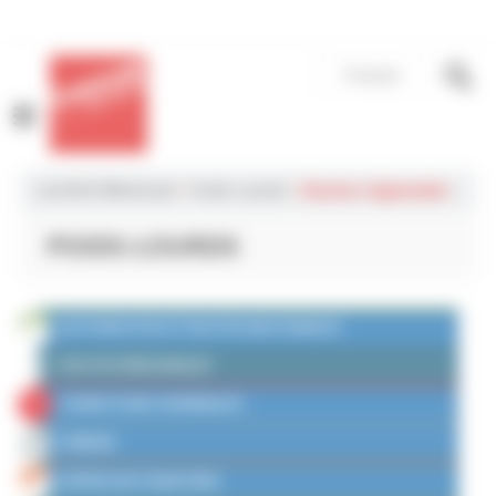
Panneau de gestion des cookies
Français
MENU
LAURENT®retread
>
Poids-Lourds
>
Routes régionales
POIDS-LOURDS
AUTOROUTES ET ROUTES NATIONALES
ROUTES RÉGIONALES
CONDITIONS HIVERNALES
URBAIN
APPROCHE CHANTIERS