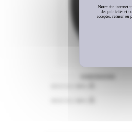
Notre site internet u
des publicités et c
accepter, refuser ou
DIMENSIONS
385/55 R22,5
M+S
385/65 R22,5
M+S