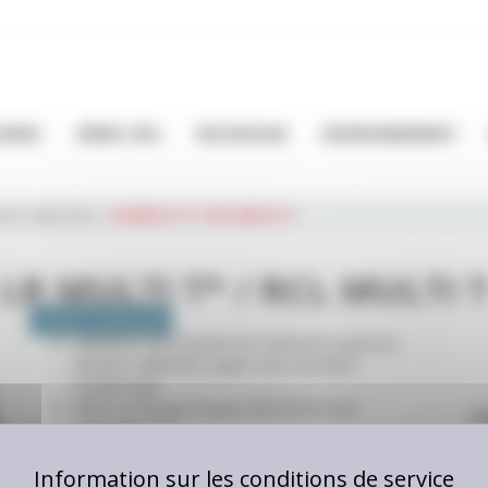
OURDS
GÉNIE CIVIL
RECHAPAGE
ENVIRONNEMENT
tes régionales
>
LR MULTI T* / RCL MULTI T
LR MULTI T* / RCL MULTI 
ESSIEU PORTEUR
Utilisation de la bande de roulement jusqu'aux
derniers millimètres grâce aux nouveaux
composants
Même profil que le pneu MICHELIN neuf
U
Marquage FRT
Route
Excellent grip
1
Réduction de la chaleur
sur les épaules du