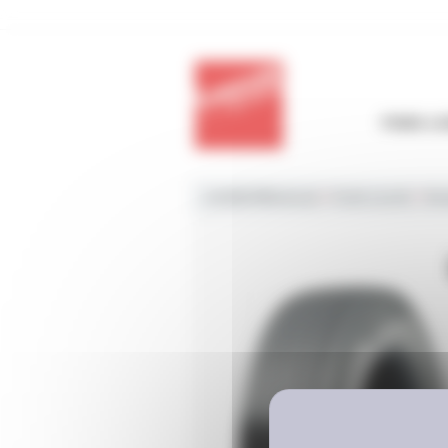
Panneau de gestion des cookies
POIDS-L
LAURENT®retread
>
Poids-Lourds
>
Rou