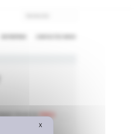
ENTREPRISE
CONTACTEZ-NOUS
T
SAGE POUR CE
PNEU
s régionales
X
Masquer le bandeau des cookies