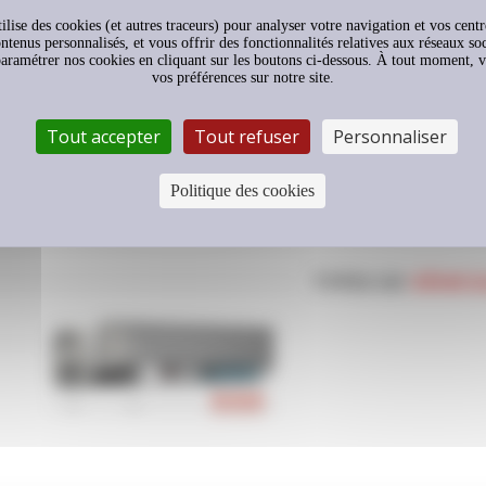
pneu
tilise des cookies (et autres traceurs) pour analyser votre navigation et vos centr
*
Ce pneu LR MULTI T bénéficie de la technologie
ontenus personnalisés, et vous offrir des fonctionnalités relatives aux réseaux 
Flancs refaits
LAURENT Retread
 paramétrer nos cookies en cliquant sur les boutons ci-dessous. À tout moment, 
vos préférences sur notre site.
Entre -8° et -10° versus PLTE3, test interne
1
Tout accepter
Tout refuser
Personnaliser
Politique des cookies
TYPES DE
VÉHICU