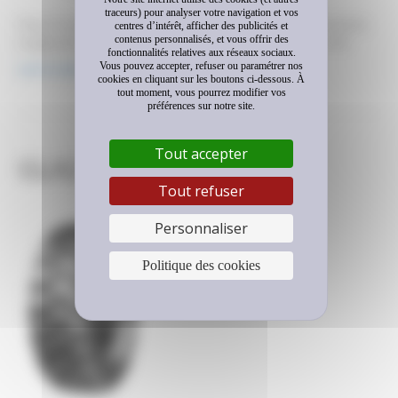
traceurs) pour analyser votre navigation et vos
Pneu à sculptures décalées offrant un bon niveau de traction.
centres d’intérêt, afficher des publicités et
contenus personnalisés, et vous offrir des
usage pour ce pneu Petite chargeuse Agressivité des sols
fonctionnalités relatives aux réseaux sociaux.
Vitesse Dimensions 12 R 18 16 R 20 Types de véhicules
Vous pouvez accepter, refuser ou paramétrer nos
Lire la suite
télécharger cette fiche Contactez-nous Remarque : JavaScript
cookies en cliquant sur les boutons ci-dessous. À
tout moment, vous pourrez modifier vos
est requis pour ce contenu.
préférences sur notre site.
Tout accepter
GLA2
Tout refuser
Personnaliser
Politique des cookies