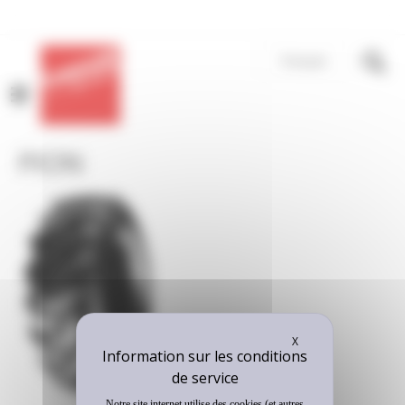
Panneau de gestion des cookies
Français
MENU
PION
Masquer le bandeau
X
Notre site internet utilise des cookies (et autres