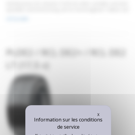
Antriebsachse Ein robustes Profil mit vielen Lamellen und einer
speziellen Gummimischung, die für hervorragende Traktion auf
schneebedeckten Straßen sowie bei Schneematsch sorgt.
Lire la suite
Ausgezeichnetes Fahrverhalten auf frischem und tiefem
Schnee sowie auf schlammigen Böden Hohe Kilometerleistung
Einsatzmöglichkeiten Winter Dimension 11 R 22,5 12 R 22,5 13
R 22,5 245/70 R 17,5 245/70 R 19,5 265/70 R…
PLDE2 / RCL DE2+ / RCL DE2
LT (17,5 »)
Masquer le bandeau
X