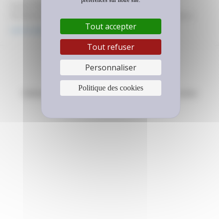
préférences sur notre site.
Essieu Porteur Excellente résistance aux agressions
Rendement kilométrique élevé Faible rétention de cailloux
Performant sur sols mouillés et gras Usage pour ce pneu
Tout accepter
Lire la suite
Routes régionales Dimensions 215/75 R 17,5 235/75 R 17,5
245/70 R 17,5 245/70 R 19,5 265/70 R 19,5 M+S 275/70 R 22,5
Tout refuser
M+S 425/65 R 22,5 M+S 445/65 R 22,5 M+S 9,5…
Copyright © 2026 Laurent Retread
Personnaliser
Plan du site
Mentions légales
Politique des cookies
Politique des données personnelles
Politique des cookies