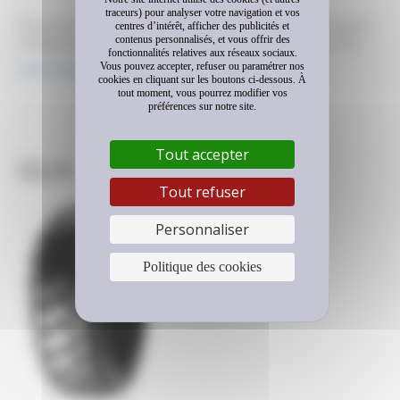
traceurs) pour analyser votre navigation et vos
Pneu pour sols abrasifs et très agressifs. usage pour ce pneu
centres d’intérêt, afficher des publicités et
contenus personnalisés, et vous offrir des
ChargeuseDumper rigideEngin de mine Agressivité des sols
fonctionnalités relatives aux réseaux sociaux.
Adhérence Dimensions 17,5 R 25 20,5 R 25 26,5 R 25 29,5 R
Vous pouvez accepter, refuser ou paramétrer nos
Lire la suite
25 Types de véhicules télécharger cette fiche Contactez-nous
cookies en cliquant sur les boutons ci-dessous. À
tout moment, vous pourrez modifier vos
Remarque : JavaScript est requis pour ce contenu.
préférences sur notre site.
Tout accepter
GLH
Tout refuser
Personnaliser
Politique des cookies